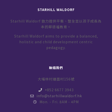
STARHILL WALDORF
Starhill Waldorf 致力提供平衡、整全並以孩子成長為
本的華德福教育。
Starhill Waldorf aims to provide a balanced,
holistic and child development centric
pedagogy.
聯絡我們
大埔林村塘面村156號
+852 6677 3943
info@starhillwaldorf.hk
Mon. - Fri. 8AM - 4PM