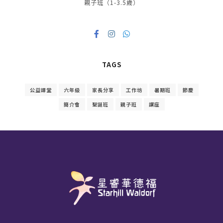
親子班（1-3.5歲）
TAGS
公益課堂
六年級
家長分享
工作坊
暑期班
節慶
簡介會
聖誕班
親子班
講座