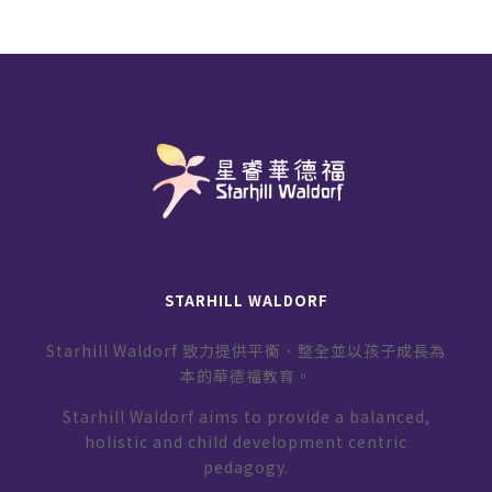
STARHILL WALDORF
Starhill Waldorf 致力提供平衡、整全並以孩子成長為
本的華德福教育。
Starhill Waldorf aims to provide a balanced,
holistic and child development centric
pedagogy.