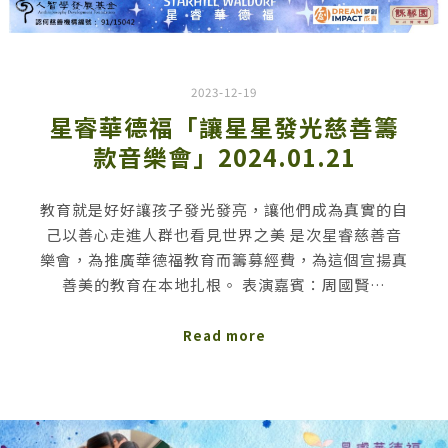
2023-12-19
星睿華德福「讓星星發光慈善籌
款音樂會」2024.01.21
教育就是好好讓孩子發光發亮，讓他們成為真實的自
己以善心走進人群也看見世界之美 是次星睿慈善音
樂會，為推廣華德福教育而籌募經費，為這個宣揚真
善美的教育在本地扎根。 表演嘉賓：周國賢…
Read more