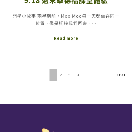
9.18 週末華德福課堂體驗
開學小故事 兩星期前，Moo Moo每一天都坐在同一
位置，像是迎接我們回來。…
Read more
POSTS
1
2
…
4
NEXT
NAVIGATION