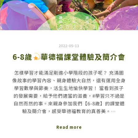
2022-05-13
6-8歲
華德福課堂體驗及簡介會
怎樣學習才能滿足剛進小學階段的孩子呢？ 充滿圖
像故事的學習內容、親身體驗大自然，還有運用全身
學習數學與節奏，活生生地愉快學習！ 當看到孩子
的發展需要，給予他們適當的滋養，#學習只不過是
自然而然的事。來親身參加我們【6-8歲】的課堂體
驗及簡介會，感受華德福教育的真善美。…
Read more