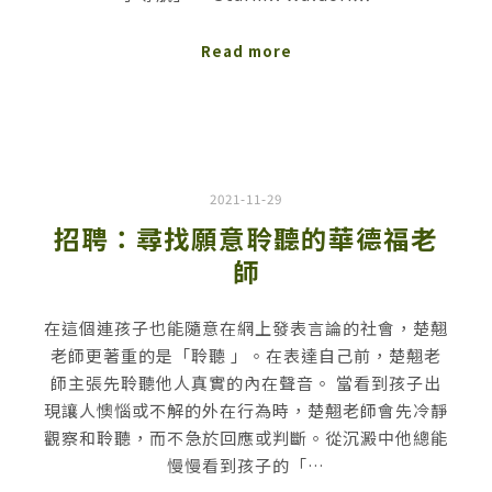
Read more
2021-11-29
招聘：尋找願意聆聽的華德福老
師
在這個連孩子也能隨意在網上發表言論的社會，楚翹
老師更著重的是「聆聽 」。在表達自己前，楚翹老
師主張先聆聽他人真實的內在聲音。 當看到孩子出
現讓人懊惱或不解的外在行為時，楚翹老師會先冷靜
觀察和聆聽，而不急於回應或判斷。從沉澱中他總能
慢慢看到孩子的「…