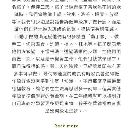
名孩子。僅僅三天，孩子已經習慣了當我唱不同的歌
謠時，我們會準備上課、飲水、洗手、睡覺、放學
等。我們很少透過說話告訴低年級孩子做什麼，而是
讓他們自然地進入班級的氣氛，很快便有歸屬感。
動手做的滿足感他們有很多機會「動手做」，做
手工、切菜煮食、洗碗、掃地、抹地等。孩子都表示
他們沒做過，不懂得洗。透過清晰的步驟，在他們面
前做一次，以及給予機會工作，他們很快就學懂了，
而且洗得很乾淨。第二天的時候，已經嚷着問有冇更
多事可以做。 幾何級速度的成長有時家長會覺得低
年級好像沒有學到什麼「知識」，不用那麼早轉進華
德福教育，讓他們在主流再忍耐多一兩年。但其實低
年級是準備學習的黃金期，在三年級時就可以控制好
自己專心地學習更多更難事物，孩子在華德福教育裏
是幾何級地進步。…
Read more