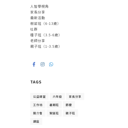
人智學視角
家長分享
最新活動
樹苗班（6-13歲）
社群
種子班（3.5-6歲）
老師分享
親子班（1-3.5歲）
TAGS
公益課堂
六年級
家長分享
工作坊
暑期班
節慶
簡介會
聖誕班
親子班
講座