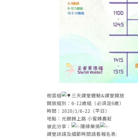
樹苗組
三天課堂體驗&課堂開放
開放組別：6-12歲組（必須足6歲）
時間：2020/1/6-22（平日）
地點：元朗錦上路 小蜜蜂農莊
彼此分享：
隨緣樂捐
課堂詳請及細節時間請看報名表: