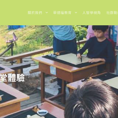
關於我們
華德福教育
人智學視角
社群動
課堂體驗