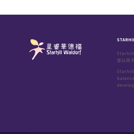
STARHI
Starh
並以孩
Starhil
balance
develo