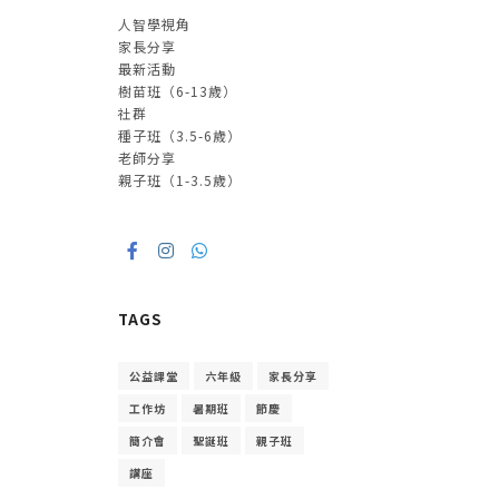
人智學視角
家長分享
最新活動
樹苗班（6-13歲）
社群
種子班（3.5-6歲）
老師分享
親子班（1-3.5歲）
TAGS
公益課堂
六年級
家長分享
工作坊
暑期班
節慶
簡介會
聖誕班
親子班
講座