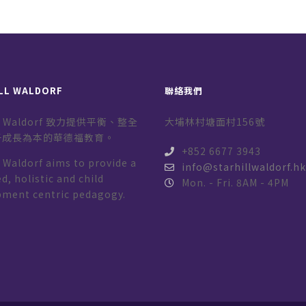
LL WALDORF
聯絡我們
ill Waldorf 致力提供平衡、整全
大埔林村塘面村156號
子成長為本的華德福教育。
+852 6677 3943
l Waldorf aims to provide a
info@starhillwaldorf.h
d, holistic and child
Mon. - Fri. 8AM - 4PM
pment centric pedagogy.