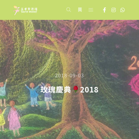
Main menu
Search
More info
2018-09-03
玫瑰慶典
2018