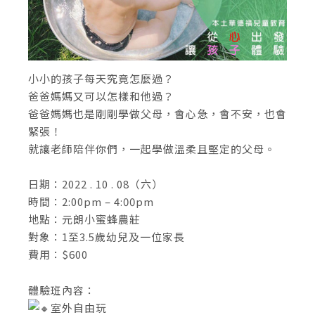
小小的孩子每天究竟怎麼過？
爸爸媽媽又可以怎樣和他過？
爸爸媽媽也是剛剛學做父母，會心急，會不安，也會
緊張！
就讓老師陪伴你們，一起學做溫柔且堅定的父母。
日期：2022 . 10 . 08（六）
時間：2:00pm – 4:00pm
地點：元朗小蜜蜂農莊
對象：1至3.5歲幼兒及一位家長
費用：$600
體驗班內容：
室外自由玩