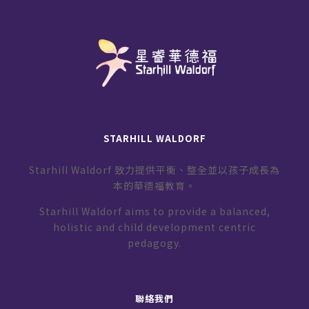
STARHILL WALDORF
Starhill Waldorf 致力提供平衡、整全並以孩子成長為
本的華德福教育。
Starhill Waldorf aims to provide a balanced,
holistic and child development centric
pedagogy.
聯絡我們