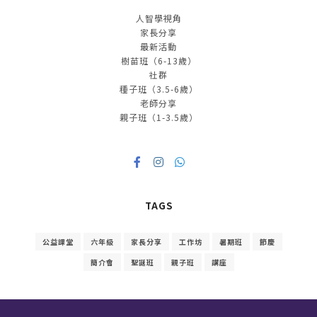
人智學視角
家長分享
最新活動
樹苗班（6-13歲）
社群
種子班（3.5-6歲）
老師分享
親子班（1-3.5歲）
TAGS
公益課堂
六年級
家長分享
工作坊
暑期班
節慶
簡介會
聖誕班
親子班
講座