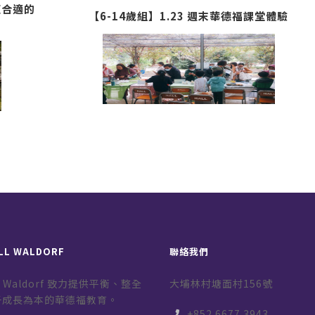
更合適的
【6-14歲組】1.23 週末華德福課堂體驗
LL WALDORF
聯絡我們
ill Waldorf 致力提供平衡、整全
大埔林村塘面村156號
子成長為本的華德福教育。
+852 6677 3943