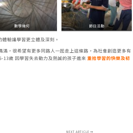
數學幾何
節日活動
的體驗讓學習更立體及深刻。
幸福滿滿，很希望有更多同路人一起走上這條路，為社會創造更多有
-13歲 因學習失去動力及熱誠的孩子進來
重拾學習的快樂及初
NEXT ARTICLE