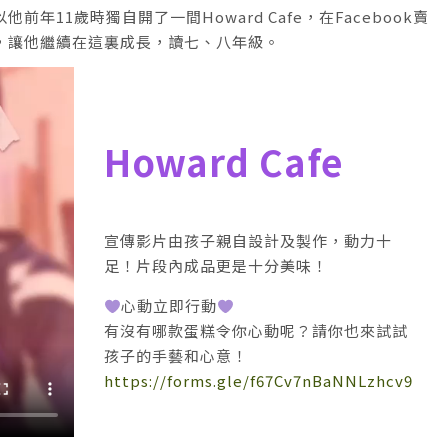
11歲時獨自開了一間Howard Cafe，在Facebook賣
，讓他繼續在這裏成長，讀七、八年級。
Howard Cafe
宣傳影片由孩子親自設計及製作，動力十
足！片段內成品更是十分美味！
心動立即行動
有沒有哪款蛋糕令你心動呢？請你也來試試
孩子的手藝和心意！
https://forms.gle/f67Cv7nBaNNLzhcv9