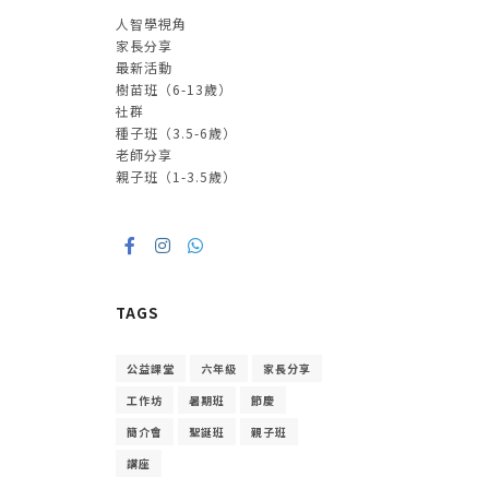
人智學視角
家長分享
最新活動
樹苗班（6-13歲）
社群
種子班（3.5-6歲）
老師分享
親子班（1-3.5歲）
TAGS
公益課堂
六年級
家長分享
工作坊
暑期班
節慶
簡介會
聖誕班
親子班
講座