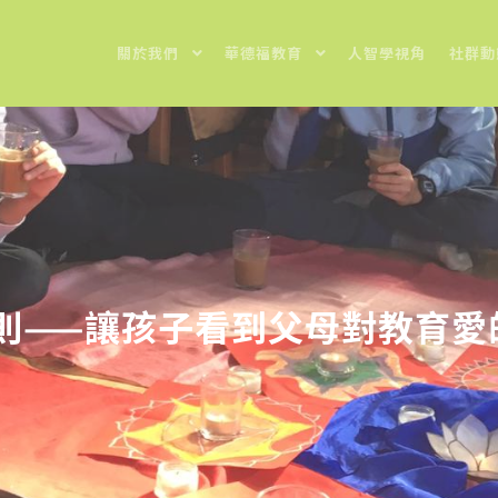
關於我們
華德福教育
人智學視角
社群動
則——讓孩子看到父母對教育愛