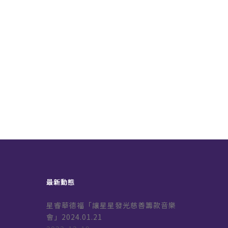
最新動態
星睿華德福「讓星星發光慈善籌款音樂
會」2024.01.21