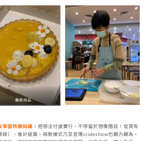
最新成品
去學習所需知識
，把想法付諸實行，不停留於想像階段！從買有
）、會計結算、捐款模式乃至宣傳slideshow也親力親為。