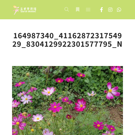
Main menu
Search
More info
164987340_41162872317549
29_8304129922301577795_N