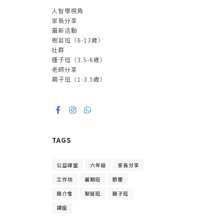
人智學視角
家長分享
最新活動
樹苗班（6-13歲）
社群
種子班（3.5-6歲）
老師分享
親子班（1-3.5歲）
TAGS
公益課堂
六年級
家長分享
工作坊
暑期班
節慶
簡介會
聖誕班
親子班
講座