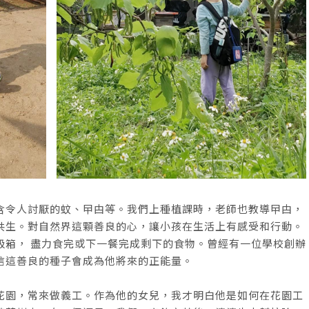
含令人討厭的蚊、曱甴等。我們上種植課時，老師也教導曱甴，
共生。對自然界這顆善良的心，讓小孩在生活上有感受和行動。
圾箱， 盡力食完或下一餐完成剩下的食物。曾經有一位學校創辦
信這善良的種子會成為他將來的正能量。
花園，常來做義工。作為他的女兒，我才明白他是如何在花園工