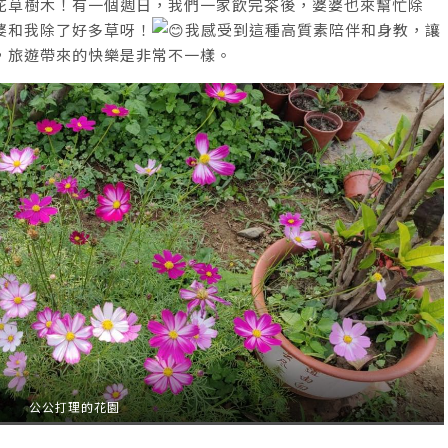
花草樹木！有一個週日，我們一家飲完茶後，婆婆也來幫忙除
婆和我除了好多草呀！
我感受到這種高質素陪伴和身教，讓
，旅遊帶來的快樂是非常不一樣。
公公打理的花園