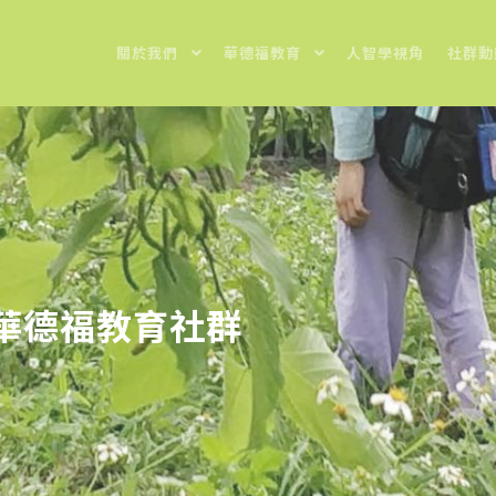
關於我們
華德福教育
人智學視角
社群動
華德福教育社群