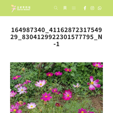
Main menu
Search
More info
164987340_41162872317549
29_8304129922301577795_N
-1