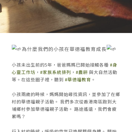
為什麼我們的小孩在華德福教育成長
小孩未出生前的5年，爸爸媽媽已開始接觸各種
#身
心靈工作坊
，
#家族系統排列
，
#農耕
與大自然活動
等。在這些圈子裡，聽到
#華德福教育
。
小孩兩歲的時候，媽媽開始尋找資訊，並參加了在鄉
村的華德福親子活動。 我們多次從香港南區跑到大
埔鄉村參加華德福親子活動。 路途遙遠，我們會疲
累嗎？
行入村的時候，呼吸的空氣已喚醒整個身體。 開始