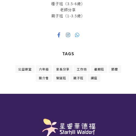
種子班（3.5-6歲）
老師分享
親子班（1-3.5歲）
TAGS
公益課堂
六年級
家長分享
工作坊
暑期班
節慶
簡介會
聖誕班
親子班
講座