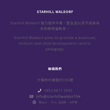
STARHILL WALDORF
Starhill Waldorf 致力提供平衡、整全並以孩子成長為
本的華德福教育。
Starhill Waldorf aims to provide a balanced,
holistic and child development centric
pedagogy.
聯絡我們
大埔林村塘面村156號
+852 6677 3943
info@starhillwaldorf.hk
Mon. - Fri. 8AM - 4PM