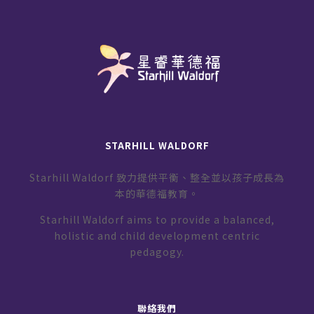
STARHILL WALDORF
Starhill Waldorf 致力提供平衡、整全並以孩子成長為
本的華德福教育。
Starhill Waldorf aims to provide a balanced,
holistic and child development centric
pedagogy.
聯絡我們