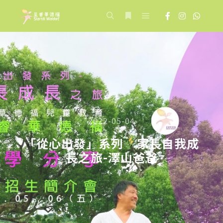
Main menu
Search
More info
2022-05-04
「從心出發」系列
家長自我成
長之旅-澤山爸爸