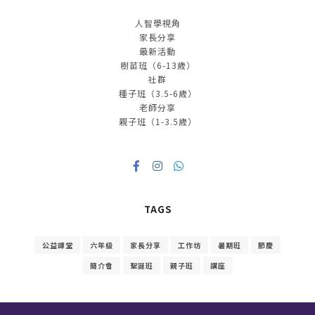
人智學視角
家長分享
最新活動
樹苗班（6-13歲）
社群
種子班（3.5-6歲）
老師分享
親子班（1-3.5歲）
TAGS
公益課堂
六年級
家長分享
工作坊
暑期班
節慶
簡介會
聖誕班
親子班
講座