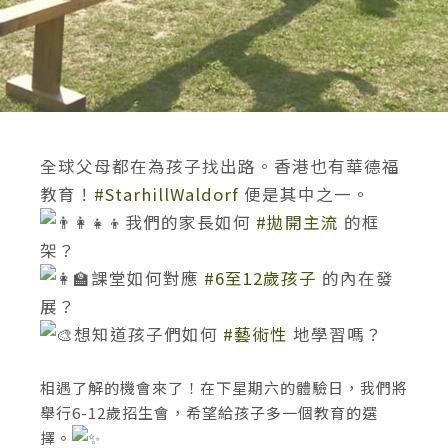
全球父母都在為孩子找出路。香港也有華德福
教育！
#StarhillWaldorf
便是其中之一。
我們的家長如何
#拋開主流
的框
架？
課堂如何對應
#6至12歲孩子
的內在發
展？
想知道孩子們如何
#藝術性
地學習嗎？
相遇了解的機會來了！在下星期六的體驗日，我們將
舉行6-12歲招生會，希望給孩子多一個教育的選
擇。