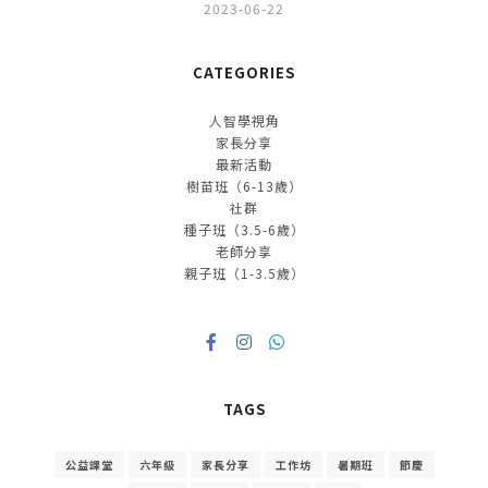
2023-06-22
CATEGORIES
人智學視角
家長分享
最新活動
樹苗班（6-13歲）
社群
種子班（3.5-6歲）
老師分享
親子班（1-3.5歲）
TAGS
公益課堂
六年級
家長分享
工作坊
暑期班
節慶