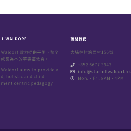
LL WALDORF
聯絡我們
ill Waldorf 致力提供平衡、整全
大埔林村塘面村156號
子成長為本的華德福教育。
+852 6677 3943
l Waldorf aims to provide a
info@starhillwaldorf.h
d, holistic and child
Mon. - Fri. 8AM - 4PM
pment centric pedagogy.