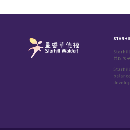
STARHI
Starh
並以孩
Starhil
balance
develo