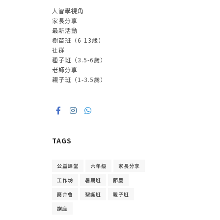
人智學視角
家長分享
最新活動
樹苗班（6-13歲）
社群
種子班（3.5-6歲）
老師分享
親子班（1-3.5歲）
TAGS
公益課堂
六年級
家長分享
工作坊
暑期班
節慶
簡介會
聖誕班
親子班
講座