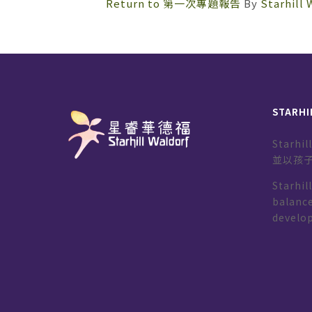
Return to 第一次專題報告
By
Starhill 
STARHI
Starh
並以孩
Starhil
balance
develo