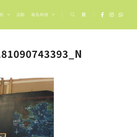
態
活動
報名申請
Search
More info
281090743393_N