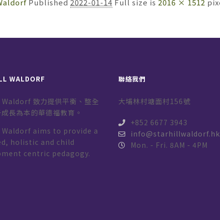
Waldorf
Published
2022-01-14
Full size is
2016 × 1512
pix
LL WALDORF
聯絡我們
ill Waldorf 致力提供平衡、整全
大埔林村塘面村156號
子成長為本的華德福教育。
+852 6677 3943
l Waldorf aims to provide a
info@starhillwaldorf.h
d, holistic and child
Mon. - Fri. 8AM - 4PM
pment centric pedagogy.