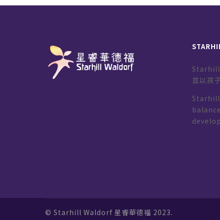
STARHI
Starh
並以孩
Starhil
balance
develo
© Starhill Waldorf 星睿華德福 2023.