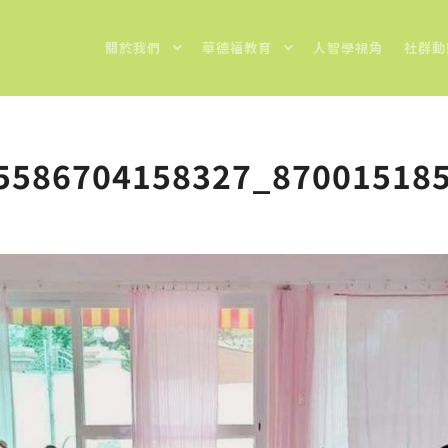
關於我們
華德福教育
人智學視角
社群動
5586704158327_87001518