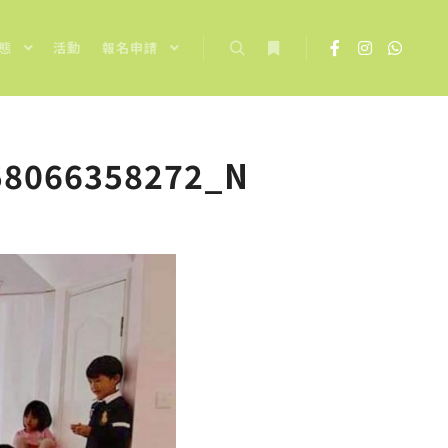
態
活動
報名申請
Search
More info
58066358272_N