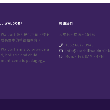
LL WALDORF
聯絡我們
ill Waldorf 致力提供平衡、整全
大埔林村塘面村156號
子成長為本的華德福教育。
+852 6677 3943
l Waldorf aims to provide a
info@starhillwaldorf.h
d, holistic and child
Mon. - Fri. 8AM - 4PM
pment centric pedagogy.