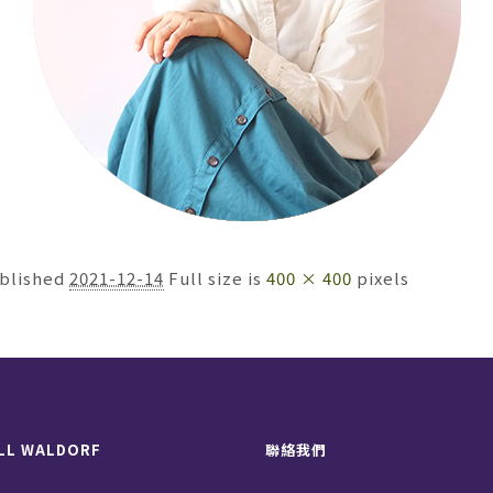
blished
2021-12-14
Full size is
400 × 400
pixels
LL WALDORF
聯絡我們