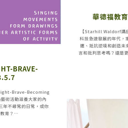
華德福教育
【Starhill Wal
科技急速發展的年代，
遷、抵抗逆境和創造未
言和批判思考嗎？還是
T-BRAVE-
.5.7
-Brave-Becoming
過藝術活動滋養大家的內
三年不尋常的日常，或你
的教育？…