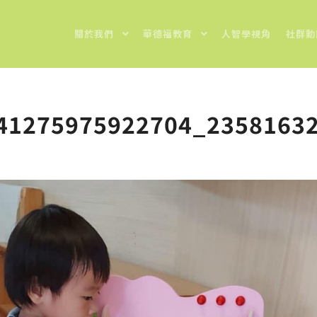
關於我們
華德福教育
人智學視角
社群動
41275975922704_2358163