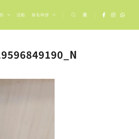
態
活動
報名申請
Search
More info
29596849190_N