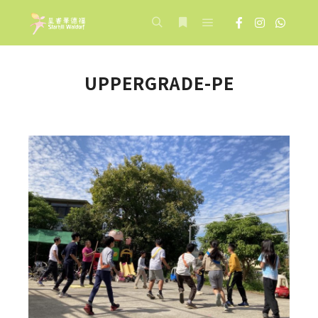
Main menu
Search
More info
UPPERGRADE-PE