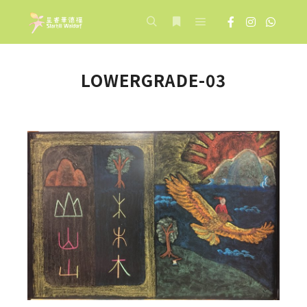
Main menu
Search
More info
LOWERGRADE-03