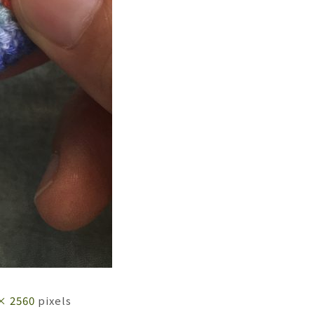
× 2560
pixels