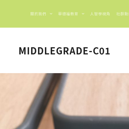
關於我們
華德福教育
人智學視角
社群動
MIDDLEGRADE-C01