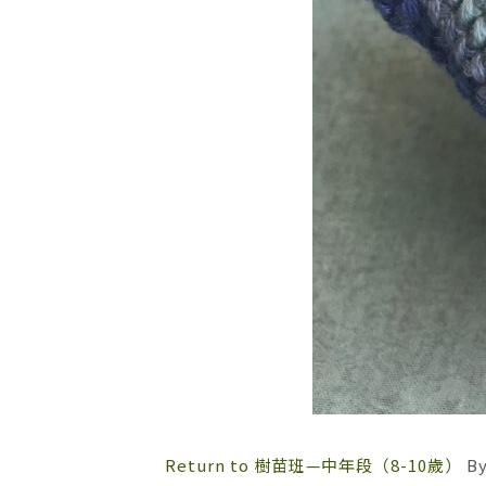
Return to 樹苗班—中年段（8-10歲）
B