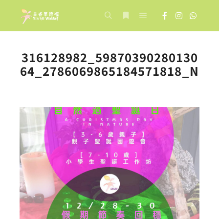
Main menu
Search
More info
316128982_59870390280130
64_2786069865184571818_N