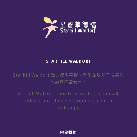
STARHILL WALDORF
Starhill Waldorf 致力提供平衡、整全並以孩子成長為
本的華德福教育。
Starhill Waldorf aims to provide a balanced,
holistic and child development centric
pedagogy.
聯絡我們